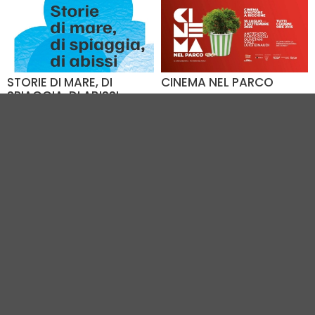
STORIE DI MARE, DI
CINEMA NEL PARCO
SPIAGGIA, DI ABISSI
Dal 16.07 al 03.09
Dal 26.06 al 03.10
Parco degli Olivetani
Biblioteca Comunale di
(RN) - 4.7 km
Riccione (RN) - 4.1 km
VEDI TUTTI GLI EVENTI IN CITTÀ
Vivi Riccione
|
Gruppo VR
|
Contatti
Elevel Srl
| P.IVA C.F. 02422490397 | Cap. Soc. € 30.000 i.v.