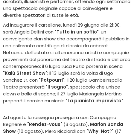
acrobati, illusionisti e performer, offrendo ogni settimana
uno spettacolo originale capace di coinvolgere e
divertire spettatori di tutte le età.
Ad inaugurare il cartellone, lunedì 29 giugno alle 21:30,
sarà Angela Delfini con
"Tutto in un soffio"
, un
coinvolgente clan show che accompagnerà il pubblico in
una esilarante centrifuga di classici da cabaret.
Nel corso dell'estate si alterneranno artisti e compagnie
provenienti dal panorama del teatro di strada e del circo
contemporaneo: il 6 luglio Luca Puzio porterà in scena
"Kalù Street Show"
; il 13 luglio sarà la volta di Ugo
Sanchez Jr. con
"Potpourri"
; il 20 luglio Gambeinspalla
Teatro presenterà
"Il sogno"
, spettacolo che unisce
clown e bolle di sapone; il 27 luglio Mariangela Martino
proporrà il comico musicale
"La pianista imprevista"
.
Ad agosto la rassegna proseguirà con Compagnia
Begheré e
"Rendez-vous"
(3 agosto),
Marlon Banda
Show
(10 agosto), Piero Ricciardi con
"Why-Not?"
(17