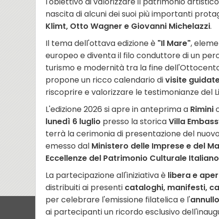
l'obiettivo di valorizzare il patrimonio artis
nascita di alcuni dei suoi più importanti protag
Klimt, Otto Wagner e Giovanni Michelazzi
.
Il tema dell'ottava edizione è
"Il Mare"
, eleme
europeo e diventa il filo conduttore di un pe
turismo e modernità tra la fine dell'Ottocen
propone un ricco calendario di
visite guidat
riscoprire e valorizzare le testimonianze del L
L'edizione 2026 si apre in anteprima a
Rimini
c
lunedì 6 luglio
presso la storica
Villa Embas
terrà la cerimonia di presentazione del nuov
emesso dal
Ministero delle Imprese e del Ma
Eccellenze del Patrimonio Culturale Italiano
La partecipazione all'iniziativa è
libera e aper
distribuiti ai presenti
cataloghi, manifesti, ca
per celebrare l'emissione filatelica e l'
annullo
ai partecipanti un ricordo esclusivo dell'inau