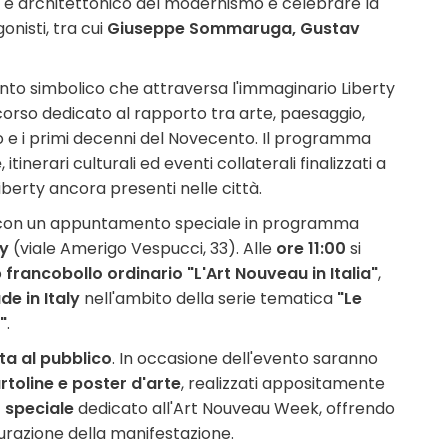
tico e architettonico del modernismo e celebrare la
onisti, tra cui
Giuseppe Sommaruga, Gustav
nto simbolico che attraversa l'immaginario Liberty
rcorso dedicato al rapporto tra arte, paesaggio,
to e i primi decenni del Novecento. Il programma
e
, itinerari culturali ed eventi collaterali finalizzati a
iberty ancora presenti nelle città.
on un appuntamento speciale in programma
sy
(viale Amerigo Vespucci, 33). Alle
ore 11:00
si
o
francobollo ordinario "L'Art Nouveau in Italia"
,
de in Italy
nell'ambito della serie tematica
"Le
"
.
ta al pubblico
. In occasione dell'evento saranno
rtoline e poster d'arte
, realizzati appositamente
 speciale
dedicato all'Art Nouveau Week, offrendo
gurazione della manifestazione.