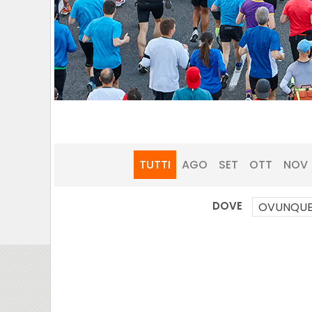
TUTTI
AGO
SET
OTT
NOV
DOVE
OVUNQU