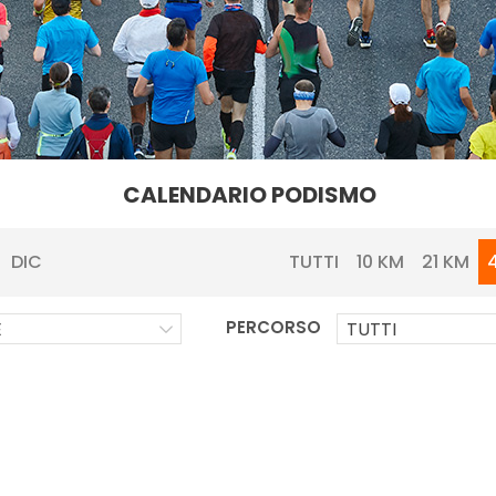
CALENDARIO PODISMO
TUTTI
10 KM
21 KM
DIC
PERCORSO
E
TUTTI