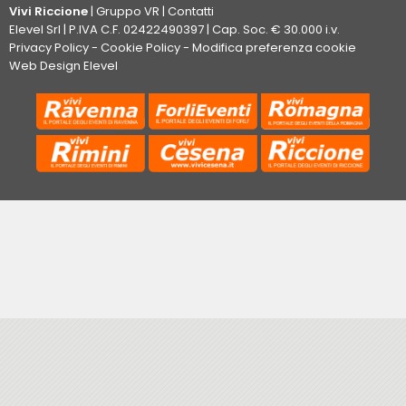
Vivi Riccione
|
Gruppo VR
|
Contatti
Elevel Srl
| P.IVA C.F. 02422490397 | Cap. Soc. € 30.000 i.v.
Privacy Policy
-
Cookie Policy
-
Modifica preferenza cookie
Web Design Elevel