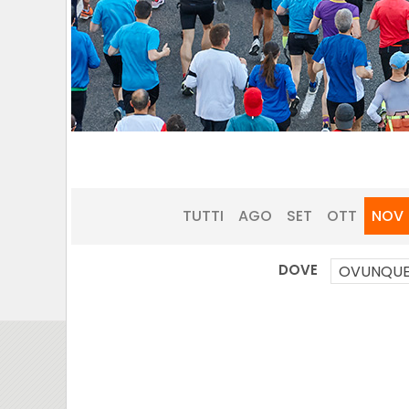
TUTTI
AGO
SET
OTT
NOV
DOVE
OVUNQU