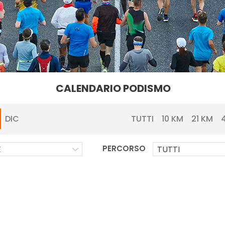
CALENDARIO PODISMO
TUTTI
10 KM
21 KM
DIC
PERCORSO
E
TUTTI