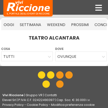
OGGI
SETTIMANA
WEEKEND
PROSSIMI
CONCE
TEATRO ALCANTARA
COSA
DOVE
TUTTI
OVUNQUE
Vivi Riccione
|
Gruppo VR
|
Contatti
Elevel Srl
| P.IVA C.F. 02422490397 | Cap. Soc. € 30.000 i.v.
Privacy Policy
-
Cookie Policy
-
Modifica preferenza cookie