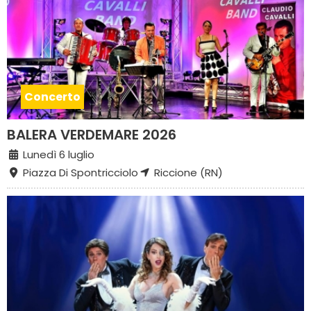
Concerto
BALERA VERDEMARE 2026
Lunedì 6 luglio
Piazza Di Spontricciolo
Riccione (RN)