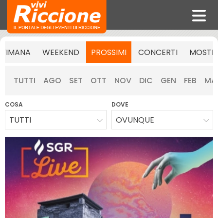
TTIMANA
WEEKEND
PROSSIMI
CONCERTI
MOSTR
TUTTI
AGO
SET
OTT
NOV
DIC
GEN
FEB
MA
COSA
DOVE
TUTTI
OVUNQUE