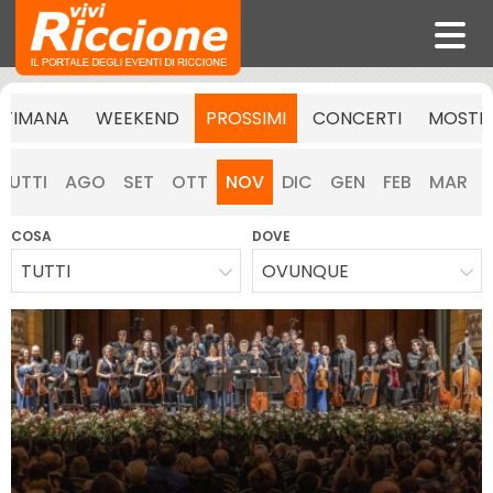
TTIMANA
WEEKEND
PROSSIMI
CONCERTI
MOSTR
TUTTI
AGO
SET
OTT
NOV
DIC
GEN
FEB
MAR
COSA
DOVE
TUTTI
OVUNQUE