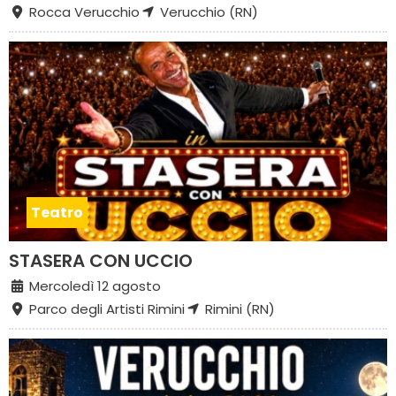
Rocca Verucchio
Verucchio (RN)
Teatro
STASERA CON UCCIO
Mercoledì 12 agosto
Parco degli Artisti Rimini
Rimini (RN)