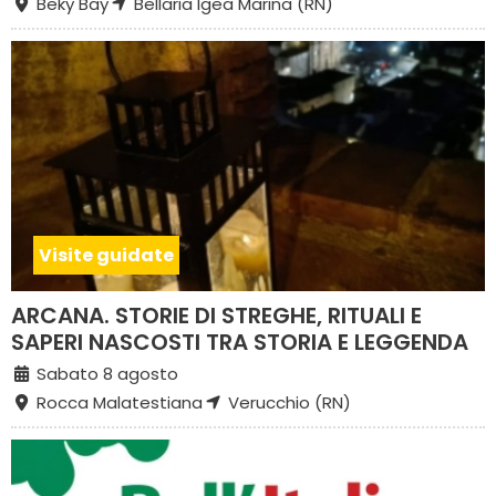
Beky Bay
Bellaria Igea Marina (RN)
Visite guidate
ARCANA. STORIE DI STREGHE, RITUALI E
SAPERI NASCOSTI TRA STORIA E LEGGENDA
Sabato 8 agosto
Rocca Malatestiana
Verucchio (RN)