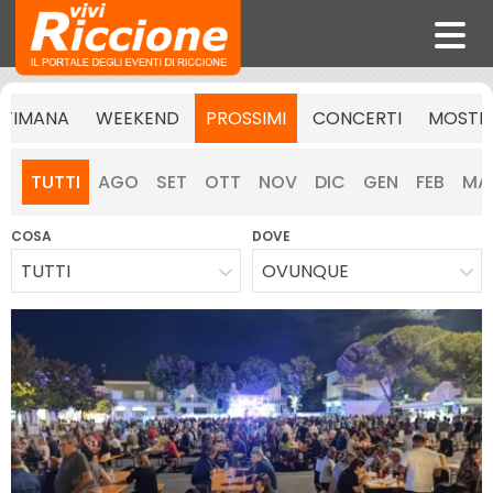
TTIMANA
WEEKEND
PROSSIMI
CONCERTI
MOSTR
TUTTI
AGO
SET
OTT
NOV
DIC
GEN
FEB
MA
COSA
DOVE
TUTTI
OVUNQUE