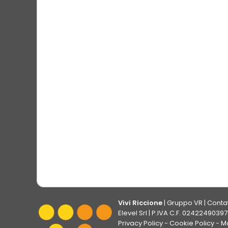
Vivi Riccione
|
Gruppo VR
|
Contat
Elevel Srl
| P.IVA C.F. 02422490397 
Privacy Policy
-
Cookie Policy
-
Mo