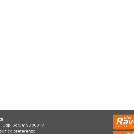
ti
| Cap. Soc. € 30.000 i.v.
difica preferenza