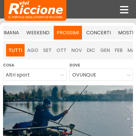
TTIMANA
WEEKEND
PROSSIMI
CONCERTI
MOSTR
TUTTI
AGO
SET
OTT
NOV
DIC
GEN
FEB
MA
COSA
DOVE
Altri sport
OVUNQUE