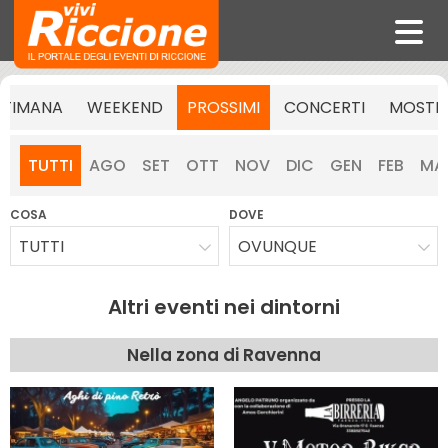
TTIMANA
WEEKEND
PROSSIMI
CONCERTI
MOSTR
TUTTI
AGO
SET
OTT
NOV
DIC
GEN
FEB
MA
COSA
DOVE
TUTTI
OVUNQUE
Altri eventi nei dintorni
Nella zona di Ravenna