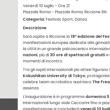
Venerdì 10 luglio - Ore 21
Piazzale Roma - Piazzale Roma, Riccione RN
Categoria:
Festival, Sport, Danza
Descrizione
Sarà ospite a Riccione la
19ª edizione del Fes
manifestazioni europee dedicate alla ginnast
la città in un grande palcoscenico internazio
nazioni
, più di
30 ore di spettacoli gratuiti
e 
momenti di incontro.
Tra gli ospiti internazionali più attesi figuran
Kokushikan University di Tokyo
, protagonist
celebre team acrobatico austriaco
The Frea
assenza.
L'inaugurazione è in programma
domenica 5 
internazionali lungo viale Ceccarini fino a pia
manifestazione si concluderà
venerdì 10 lugl