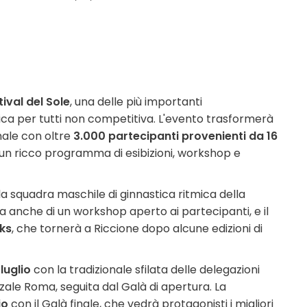
tival del Sole
, una delle più importanti
ica per tutti non competitiva. L'evento trasformerà
nale con oltre
3.000 partecipanti provenienti da 16
un ricco programma di esibizioni, workshop e
o la squadra maschile di ginnastica ritmica della
a anche di un workshop aperto ai partecipanti, e il
ks
, che tornerà a Riccione dopo alcune edizioni di
luglio
con la tradizionale sfilata delle delegazioni
zzale Roma, seguita dal Galà di apertura. La
io
con il Galà finale, che vedrà protagonisti i migliori