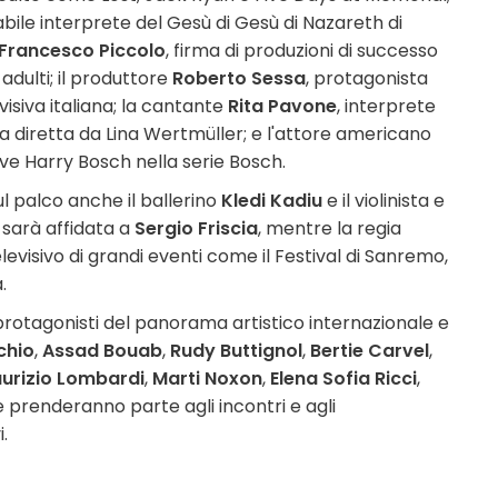
abile interprete del Gesù di Gesù di Nazareth di
Francesco Piccolo
, firma di produzioni di successo
adulti; il produttore
Roberto Sessa
, protagonista
visiva italiana; la cantante
Rita Pavone
, interprete
sca diretta da Lina Wertmüller; e l'attore americano
tive Harry Bosch nella serie Bosch.
ul palco anche il ballerino
Kledi Kadiu
e il violinista e
 sarà affidata a
Sergio Friscia
, mentre la regia
elevisivo di grandi eventi come il Festival di Sanremo,
.
i protagonisti del panorama artistico internazionale e
chio
,
Assad Bouab
,
Rudy Buttignol
,
Bertie Carvel
,
urizio Lombardi
,
Marti Noxon
,
Elena Sofia Ricci
,
e prenderanno parte agli incontri e agli
.