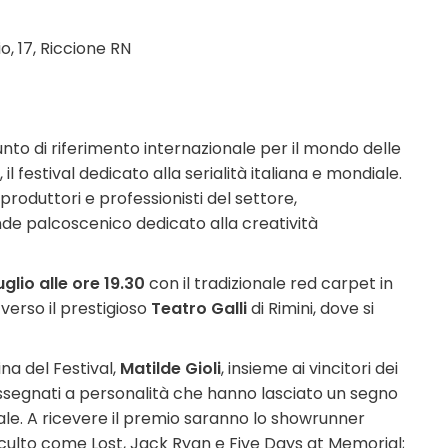
o, 17, Riccione RN
to di riferimento internazionale per il mondo delle
, il festival dedicato alla serialità italiana e mondiale.
 produttori e professionisti del settore,
de palcoscenico dedicato alla creatività
uglio alle ore 19.30
con il tradizionale red carpet in
verso il prestigioso
Teatro Galli
di Rimini, dove si
na del Festival,
Matilde Gioli
, insieme ai vincitori dei
assegnati a personalità che hanno lasciato un segno
onale. A ricevere il premio saranno lo showrunner
di culto come Lost, Jack Ryan e Five Days at Memorial;