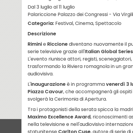
Dal 3 luglio al 11 luglio
Palariccione Palazzo dei Congressi - Via Virgili
Categoria:
Festival, Cinema, Spettacolo
Descrizione
Rimini
e
Riccione
diventano nuovamente il pun
serie televisive grazie all'
Italian Global Series
L'evento riunisce attori, registi, sceneggiatori,
trasformando la Riviera romagnola in un gran
audiovisiva.
L'
inaugurazione
è in programma
venerdì 3 l
Piazza Cavour
, che accompagnerà gli ospiti 
svolgerà la Cerimonia di Apertura.
Tra i protagonisti della serata spicca la madri
Maximo Excellence Award
, riconoscimenti 
nella televisione e nell'audiovisivo internazi
statunitense
Carlton Cuse
, autore di serie 