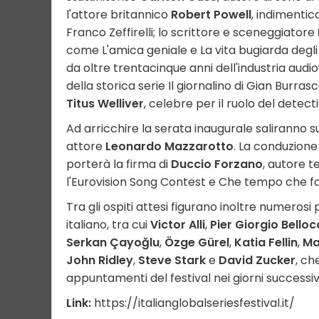
l'attore britannico
Robert Powell
, indimentic
Franco Zeffirelli; lo scrittore e sceneggiatore
come L'amica geniale e La vita bugiarda degli 
da oltre trentacinque anni dell'industria audio
della storica serie Il giornalino di Gian Burra
Titus Welliver
, celebre per il ruolo del detec
Ad arricchire la serata inaugurale saliranno s
attore
Leonardo Mazzarotto
. La conduzione
porterà la firma di
Duccio Forzano
, autore t
l'Eurovision Song Contest e Che tempo che fa
Tra gli ospiti attesi figurano inoltre numeros
italiano, tra cui
Victor Alli
,
Pier Giorgio Belloc
Serkan Çayoğlu
,
Özge Gürel
,
Katia Fellin
,
Ma
John Ridley
,
Steve Stark
e
David Zucker
, ch
appuntamenti del festival nei giorni successivi
Link:
https://italianglobalseriesfestival.it/