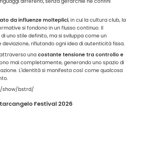
inguaggi differenti, senza gerarchie né confini
to da influenze molteplici
, in cui la cultura club, la
ative si fondono in un flusso continuo. Il
 uno stile definito, ma si sviluppa come un
eviazione, rifiutando ogni idea di autenticità fissa.
 attraverso una
costante tensione tra controllo e
cidono mai completamente, generando uno spazio di
ficazione. L'identità si manifesta così come qualcosa
nto.
m/show/bstrd/
ntarcangelo Festival 2026