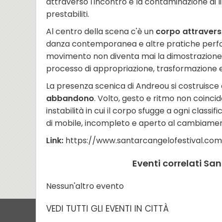
attraverso l'incontro e la contaminazione di l
prestabiliti.
Al centro della scena c'è un
corpo attraversa
danza contemporanea e altre pratiche perform
movimento non diventa mai la dimostrazione di
processo di appropriazione, trasformazione e d
La presenza scenica di Andreou si costruisce
abbandono
. Volto, gesto e ritmo non coin
instabilità in cui il corpo sfugge a ogni classi
di mobile, incompleto e aperto al cambiame
Link:
https://www.santarcangelofestival.co
Eventi correlati Sa
Nessun'altro evento
VEDI TUTTI GLI EVENTI IN CITTÀ