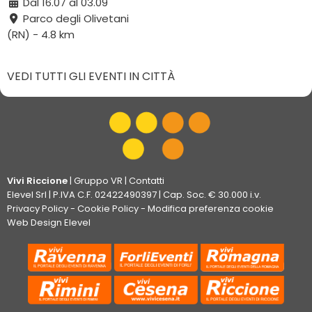
Dal 16.07 al 03.09
Parco degli Olivetani
(RN) - 4.8 km
VEDI TUTTI GLI EVENTI IN CITTÀ
Vivi Riccione
|
Gruppo VR
|
Contatti
Elevel Srl
| P.IVA C.F. 02422490397 | Cap. Soc. € 30.000 i.v.
Privacy Policy
-
Cookie Policy
-
Modifica preferenza cookie
Web Design Elevel