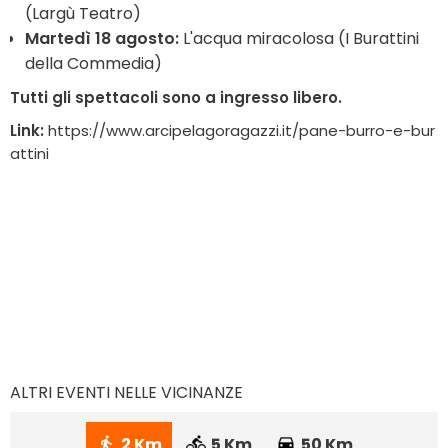
(Largù Teatro)
Martedì 18 agosto:
L'acqua miracolosa (I Burattini
della Commedia)
Tutti gli spettacoli sono a ingresso libero.
Link:
https://www.arcipelagoragazzi.it/pane-burro-e-bur
attini
ALTRI EVENTI NELLE VICINANZE
2 Km
5 Km
50 Km