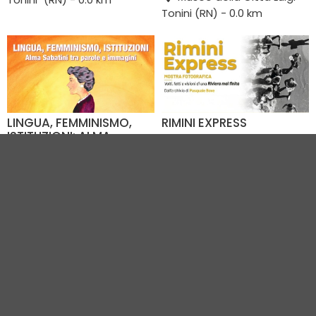
Tonini (RN) - 0.0 km
LINGUA, FEMMINISMO,
RIMINI EXPRESS
ISTITUZIONI: ALMA
Dal 01.08 al 20.09
SABATINI TRA PAROLE E
Fellini Museum Palazzo
IMMAGINI
del Fulgor (RN) - 0.2 km
Dal 12.07 al 31.08
Museo della Città Luigi
Tonini (RN) - 0.0 km
VEDI TUTTI GLI EVENTI IN CITTÀ