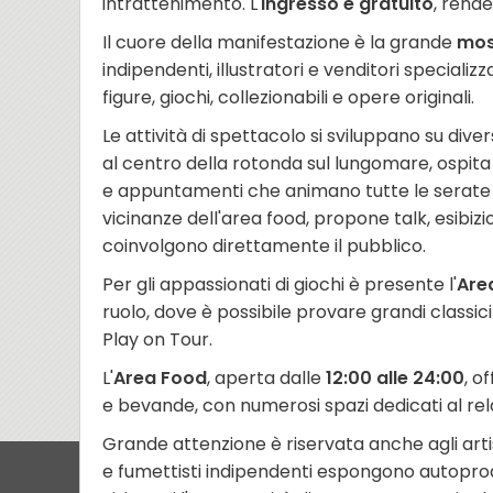
intrattenimento. L'
ingresso è gratuito
, rende
Il cuore della manifestazione è la grande
mos
indipendenti, illustratori e venditori special
figure, giochi, collezionabili e opere originali.
Le attività di spettacolo si sviluppano su diver
al centro della rotonda sul lungomare, ospit
e appuntamenti che animano tutte le serate de
vicinanze dell'area food, propone talk, esibizio
coinvolgono direttamente il pubblico.
Per gli appassionati di giochi è presente l'
Are
ruolo, dove è possibile provare grandi classici 
Play on Tour.
L'
Area Food
, aperta dalle
12:00 alle 24:00
, o
e bevande, con numerosi spazi dedicati al relax
Grande attenzione è riservata anche agli arti
e fumettisti indipendenti espongono autoprodu