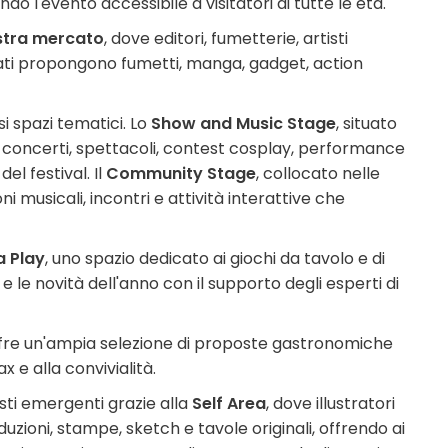
ndo l'evento accessibile a visitatori di tutte le età.
tra mercato
, dove editori, fumetterie, artisti
izzati propongono fumetti, manga, gadget, action
si spazi tematici. Lo
Show and Music Stage
, situato
a concerti, spettacoli, contest cosplay, performance
l festival. Il
Community Stage
, collocato nelle
ni musicali, incontri e attività interattive che
a Play
, uno spazio dedicato ai giochi da tavolo e di
e le novità dell'anno con il supporto degli esperti di
ffre un'ampia selezione di proposte gastronomiche
 e alla convivialità.
sti emergenti grazie alla
Self Area
, dove illustratori
zioni, stampe, sketch e tavole originali, offrendo ai