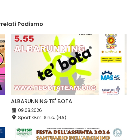
rrelati Podismo
ALBARUNNING TE' BOTA
09.08.2026
Sport G.m. S.n.c. (RA)