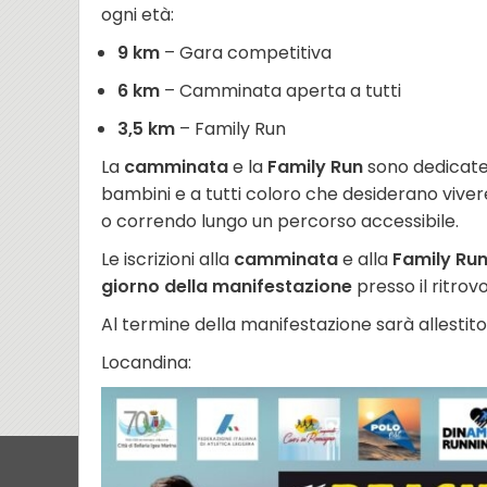
ogni età:
9 km
– Gara competitiva
6 km
– Camminata aperta a tutti
3,5 km
– Family Run
La
camminata
e la
Family Run
sono dedicate a
bambini e a tutti coloro che desiderano viv
o correndo lungo un percorso accessibile.
Le iscrizioni alla
camminata
e alla
Family Ru
giorno della manifestazione
presso il ritrov
Al termine della manifestazione sarà allestit
Locandina: