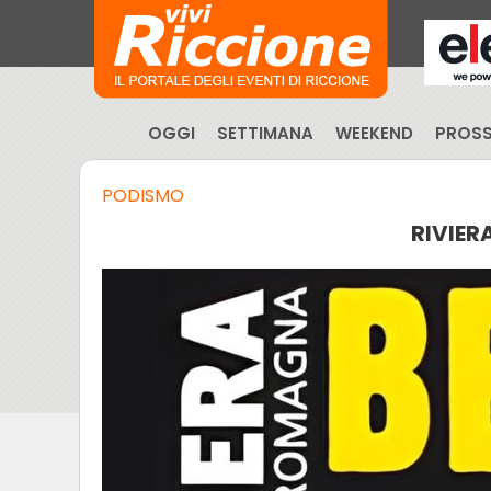
OGGI
SETTIMANA
WEEKEND
PROSS
PODISMO
RIVIER