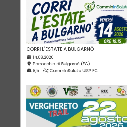
CORRI L'ESTATE A BULGARNÒ
14.08.2026
Parrocchia di Bulgarnò (FC)
8,5
CammInSalute UISP FC