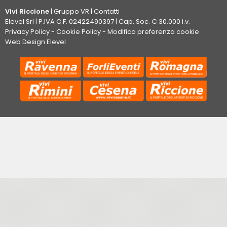
Vivi Riccione
|
Gruppo VR
|
Contatti
Elevel Srl
| P.IVA C.F. 02422490397 | Cap. Soc. € 30.000 i.v.
Privacy Policy
-
Cookie Policy
-
Modifica preferenza cookie
Web Design Elevel