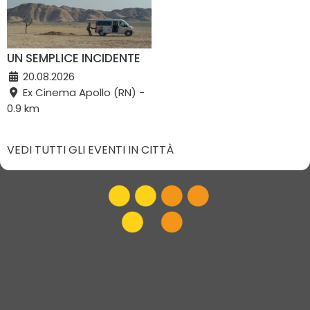
UN SEMPLICE INCIDENTE
20.08.2026
Ex Cinema Apollo (RN) -
0.9 km
VEDI TUTTI GLI EVENTI IN CITTÀ
Vivi Riccione
|
Gruppo VR
|
Contatti
Elevel Srl
| P.IVA C.F. 02422490397 | Cap. Soc. € 30.000 i.v.
Privacy Policy
-
Cookie Policy
-
Modifica preferenza cookie
Web Design Elevel