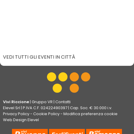
VEDI TUTTI GLI EVENTI IN CITTÀ
Vivi Riccione
|
Gruppo VR
|
Contatti
Elevel Srl
| P.IVA C.F. 02422490397 | Cap. Soc. € 30.000 i.v.
Privacy Policy
-
Cookie Policy
-
Modifica preferenza cookie
Web Design Elevel