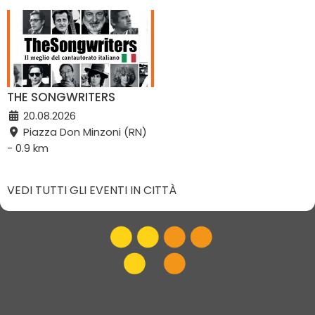
THE SONGWRITERS
20.08.2026
Piazza Don Minzoni (RN)
- 0.9 km
VEDI TUTTI GLI EVENTI IN CITTÀ
Vivi Riccione
|
Gruppo VR
|
Contatti
Elevel Srl
| P.IVA C.F. 02422490397 | Cap. Soc. € 30.000 i.v.