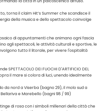
sformando la città in un palcoscenico diffuso.
tto, torna il claim Hit’s Summer che scandisce il
ergia della musica e dello spettacolo coinvolge
saico di appuntamenti che animano ogni fascia
no agli spettacoli, le attività culturali e sportive, le
lgono tutto il litorale, per vivere l'ospitalità
grande SPETTACOLO DEI FUOCHI D'ARTIFICIO DEL
pra il mare si colora di luci, unendo idealmente
ndo da nord a Viserba (bagno 29), il molo sud a
 Bellariva e Marebello (bagni 98 / 99)
tinge di rosa con i simboli millenari della città che