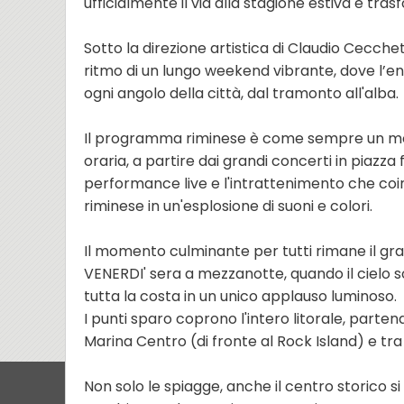
ufficialmente il via alla stagione estiva e tra
Sotto la direzione artistica di Claudio Cecche
ritmo di un lungo weekend vibrante, dove l’en
ogni angolo della città, dal tramonto all'alba.
Il programma riminese è come sempre un mo
oraria, a partire dai grandi concerti in piazza fi
performance live e l'intrattenimento che coinvo
riminese in un'esplosione di suoni e colori.
Il momento culminante per tutti rimane il 
VENERDI' sera a mezzanotte, quando il cielo so
tutta la costa in un unico applauso luminoso.
I punti sparo coprono l'intero litorale, parte
Marina Centro (di fronte al Rock Island) e tra
Non solo le spiagge, anche il centro storico si 