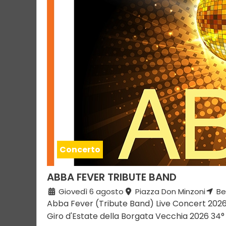
Concerto
ABBA FEVER TRIBUTE BAND
Giovedì 6 agosto
Piazza Don Minzoni
Bel
Abba Fever (Tribute Band) Live Concert 2026
Giro d'Estate della Borgata Vecchia 2026 34° E