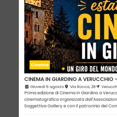
Cinema
CINEMA IN GIARDINO A VERUCCHIO -
Giovedì 6 agosto
Via Rocca, 28
Verucch
Prima edizione di Cinema in Giardino a Veruc
cinematografica organizzata dall'Associazione
Soggettiva Gallery e con il patrocinio del Comu