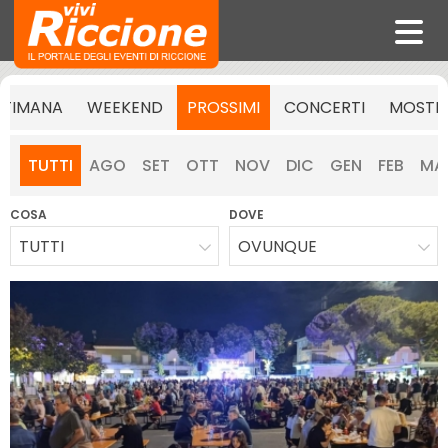
TTIMANA
WEEKEND
PROSSIMI
CONCERTI
MOSTR
TUTTI
AGO
SET
OTT
NOV
DIC
GEN
FEB
MA
COSA
DOVE
TUTTI
OVUNQUE