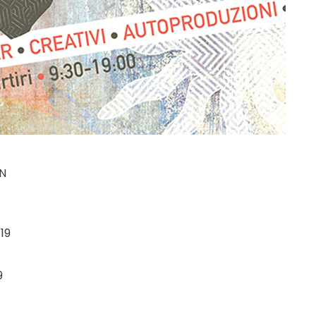
RN
19
9