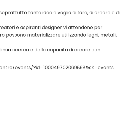
prattutto tante idee e voglia di fare, di creare e di
reatori e aspiranti designer vi attendono per
tro possono materializzare utilizzando legni, metalli,
ntinua ricerca e della capacità di creare con
lcentro/events/?id=100049702069898&sk=events