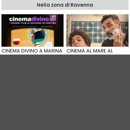
Nella zona di Ravenna
CINEMA DIVINO A MARINA
CINEMA AL MARE AL
DI RAVENNA
BAGNO POLKA
09.08.2026
11.08.2026
Bagno La Dolce Vita 86
Bagno Polka
Ravenna (RA)
Marina Romea (RA)
CINEMA IN PIAZZA SOTTO
ARENA IN MASSA
LE STELLE