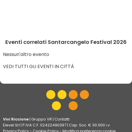
Eventi correlati Santarcangelo Festival 2026
Nessun'altro evento
VEDI TUTTI GLI EVENTI IN CITTÀ
Vivi Riccione
|
Gruppo VR
|
Contatti
Elevel Srl
| P.IVA C.F. 02422490397 | Cap. Soc. € 30.000 i.v.
Privacy Policy
-
Cookie Policy
-
Modifica preferenza cookie