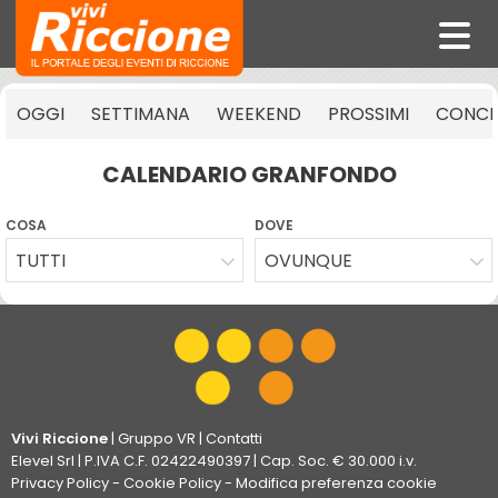
OGGI
SETTIMANA
WEEKEND
PROSSIMI
CONCE
CALENDARIO GRANFONDO
COSA
DOVE
TUTTI
OVUNQUE
Vivi Riccione
|
Gruppo VR
|
Contatti
Elevel Srl
| P.IVA C.F. 02422490397 | Cap. Soc. € 30.000 i.v.
Privacy Policy
-
Cookie Policy
-
Modifica preferenza cookie