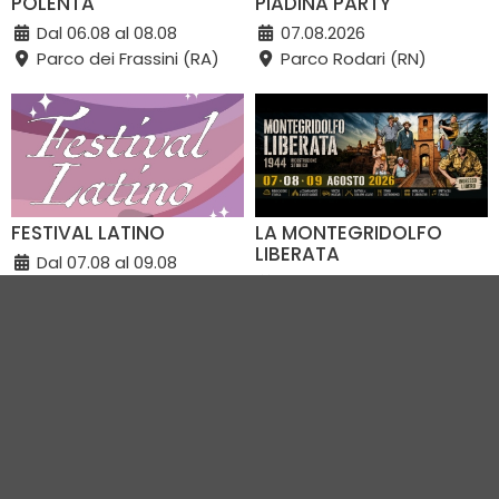
POLENTA
PIADINA PARTY
Dal 06.08 al 08.08
07.08.2026
Parco dei Frassini (RA)
Parco Rodari (RN)
FESTIVAL LATINO
LA MONTEGRIDOLFO
LIBERATA
Dal 07.08 al 09.08
Dal 07.08 al 09.08
Viale Italia (RA)
Montegridolfo e dintorni
immediati (RN)
VEDI TUTTI GLI EVENTI IN CITTÀ