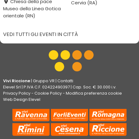
Chiesa della pace
Cervia (RA)
Museo della Linea Gotica
orientale (RN)
VEDI TUTTI GLI EVENTI IN CITTÀ
Vivi Riccione
|
Gruppo VR
|
Contatti
Elevel Srl
| P.IVA C.F. 02422490397 | Cap. Soc. € 30.000 i.v.
Privacy Policy
-
Cookie Policy
-
Modifica preferenza cookie
Web Design Elevel