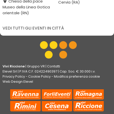
Chiesa della pace
Cervia (RA)
Museo della Linea Gotica
orientale (RN)
VEDI TUTTI GLI EVENTI IN CITTÀ
Vivi Riccione
|
Gruppo VR
|
Contatti
Elevel Srl
| P.IVA C.F. 02422490397 | Cap. Soc. € 30.000 i.v.
Privacy Policy
-
Cookie Policy
-
Modifica preferenza cookie
Web Design Elevel