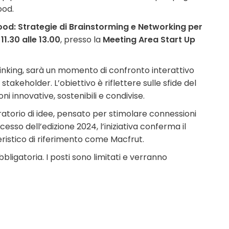
ood.
Food: Strategie di Brainstorming e Networking per
e
11.30 alle 13.00
, presso la
Meeting Area Start Up
inking, sarà un momento di confronto interattivo
 stakeholder. L’obiettivo è riflettere sulle sfide del
i innovative, sostenibili e condivise.
ratorio di idee, pensato per stimolare connessioni
esso dell’edizione 2024, l’iniziativa conferma il
eristico di riferimento come Macfrut.
bligatoria. I posti sono limitati e verranno