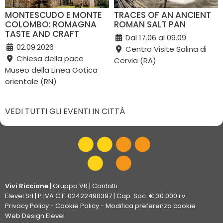
MONTESCUDO E MONTE
TRACES OF AN ANCIENT
COLOMBO: ROMAGNA
ROMAN SALT PAN
TASTE AND CRAFT
Dal 17.06 al 09.09
02.09.2026
Centro Visite Salina di
Chiesa della pace
Cervia (RA)
Museo della Linea Gotica
orientale (RN)
VEDI TUTTI GLI EVENTI IN CITTÀ
Vivi Riccione
|
Gruppo VR
|
Contatti
Elevel Srl
| P.IVA C.F. 02422490397 | Cap. Soc. € 30.000 i.v.
Privacy Policy
-
Cookie Policy
-
Modifica preferenza cookie
Web Design Elevel