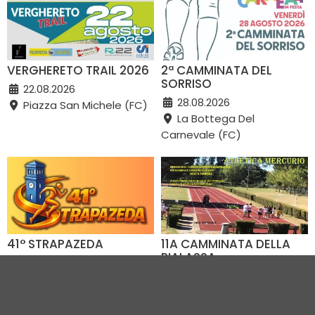
VERGHERETO TRAIL 2026
2ª CAMMINATA DEL
SORRISO
22.08.2026
28.08.2026
Piazza San Michele (FC)
La Bottega Del
Carnevale (FC)
41° STRAPAZEDA
11A CAMMINATA DELLA
PIALASSA
30.08.2026
05.09.2026
Via Giuseppe Dossetti
Campo atletica
(FC)
Mercurio (RA)