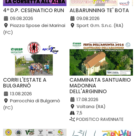
4° D.P. CESENATICO RUN
ALBARUNNING TE' BOTA
09.08.2026
09.08.2026
Piazza Spose dei Marinai
Sport G.m. S.n.c. (RA)
(FC)
CORRI L'ESTATE A
CAMMINATA SANTUARIO
BULGARNÒ
MADONNA
DELL'ARGININO
13.08.2026
17.08.2026
Parrocchia di Bulgarnò
Voltana (RA)
(FC)
7,5
PODISTICO RAVENNATE