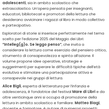
adolescenti
, sia in ambito scolastico che
extrascolastico. Un’opera pensata per insegnanti,
educatori, bibliotecari e promotori della lettura che
desiderano avvicinare i ragazzi al libro in modo collettivo
e partecipativo.
Esploratori di storie si inserisce perfettamente nel tema
scelto per l’edizione 2025 del Maggio dei Libri:
“Intelleg(g)o. Se leggo penso”
, che invita a
considerare la lettura come esercizio del pensiero critico,
strumento di consapevolezza e spinta all’azione. Il
volume propone idee operative, strategie e
suggerimenti per superare le difficoltà tipiche dell’età
evolutiva e stimolare una partecipazione attiva e
consapevole nei gruppi di lettura.
Alice Bigli
, esperta di letteratura per l’infanzia e
adolescenza, è fondatrice del festival
Mare di Libri
e da
oltre venticinque anni si occupa di promozione della
lettura in ambito scolastico e familiare.
Matteo Biagi
,
docente e formatore, è autore di numerosi progetti