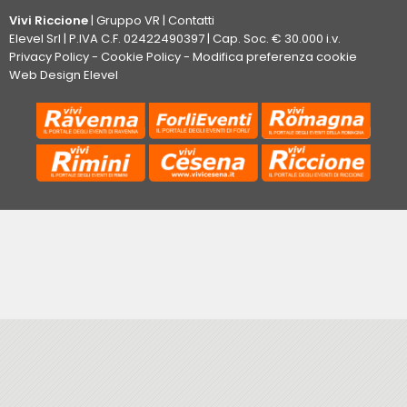
Vivi Riccione
|
Gruppo VR
|
Contatti
Elevel Srl
| P.IVA C.F. 02422490397 | Cap. Soc. € 30.000 i.v.
Privacy Policy
-
Cookie Policy
-
Modifica preferenza cookie
Web Design Elevel