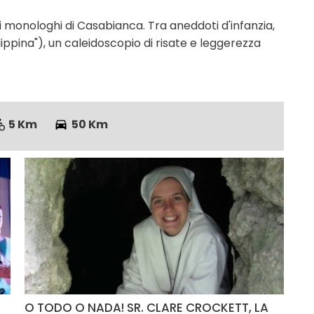
ri monologhi di Casabianca. Tra aneddoti d'infanzia,
lippina"), un caleidoscopio di risate e leggerezza
5 Km
50 Km
O TODO O NADA! SR. CLARE CROCKETT, LA