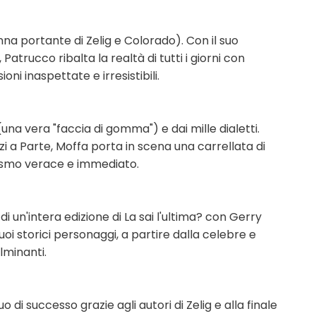
nna portante di Zelig e Colorado). Con il suo
atrucco ribalta la realtà di tutti i giorni con
ni inaspettate e irresistibili.
una vera "faccia di gomma") e dai mille dialetti.
rzi a Parte, Moffa porta in scena una carrellata di
rismo verace e immediato.
di un'intera edizione di La sai l'ultima? con Gerry
uoi storici personaggi, a partire dalla celebre e
lminanti.
o di successo grazie agli autori di Zelig e alla finale