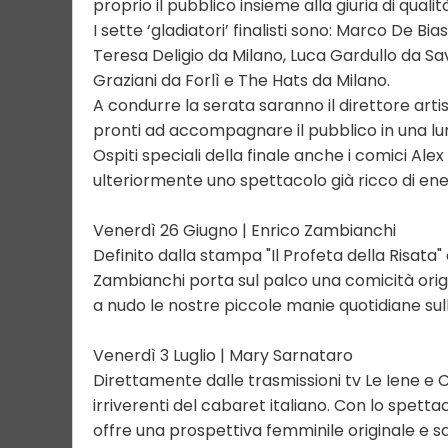
proprio il pubblico insieme alla giuria di qualit
I sette ‘gladiatori’ finalisti sono: Marco De B
Teresa Deligio da Milano, Luca Gardullo da S
Graziani da Forlì e The Hats da Milano.
A condurre la serata saranno il direttore art
pronti ad accompagnare il pubblico in una l
Ospiti speciali della finale anche i comici Al
ulteriormente uno spettacolo già ricco di ene
Venerdì 26 Giugno | Enrico Zambianchi
Definito dalla stampa "Il Profeta della Risata
Zambianchi porta sul palco una comicità orig
a nudo le nostre piccole manie quotidiane sul
Venerdì 3 Luglio | Mary Sarnataro
Direttamente dalle trasmissioni tv Le Iene e C
irriverenti del cabaret italiano. Con lo spett
offre una prospettiva femminile originale e 