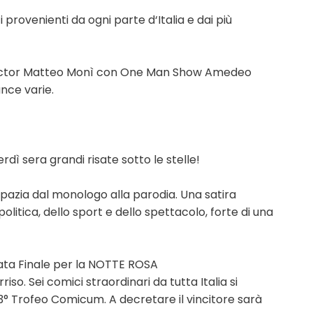
 provenienti da ogni parte d‘Italia e dai più
rector Matteo Monì con One Man Show Amedeo
nce varie.
dì sera grandi risate sotto le stelle!
pazia dal monologo alla parodia. Una satira
olitica, dello sport e dello spettacolo, forte di una
ata Finale per la NOTTE ROSA
iso. Sei comici straordinari da tutta Italia si
l 3° Trofeo Comicum. A decretare il vincitore sarà