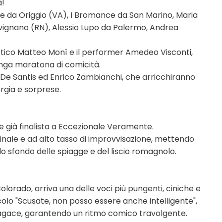
à!
iase da Origgio (VA), I Bromance da San Marino, Maria
avignano (RN), Alessio Lupo da Palermo, Andrea
istico Matteo Monì e il performer Amedeo Visconti,
unga maratona di comicità.
ex De Santis ed Enrico Zambianchi, che arricchiranno
rgia e sorprese.
" e già finalista a Eccezionale Veramente.
inale e ad alto tasso di improvvisazione, mettendo
lo sfondo delle spiagge e del liscio romagnolo.
olorado, arriva una delle voci più pungenti, ciniche e
acolo "Scusate, non posso essere anche intelligente",
sagace, garantendo un ritmo comico travolgente.