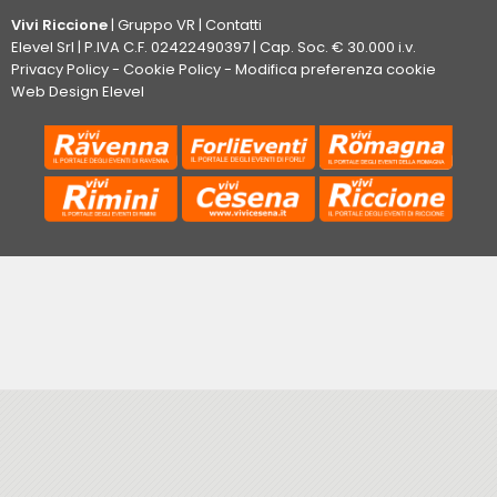
Vivi Riccione
|
Gruppo VR
|
Contatti
Elevel Srl
| P.IVA C.F. 02422490397 | Cap. Soc. € 30.000 i.v.
Privacy Policy
-
Cookie Policy
-
Modifica preferenza cookie
Web Design Elevel